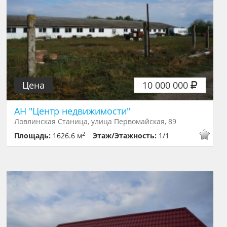
Цена
10 000 000
АН "Центр недвижимости"
Ловлинская Станица, улица Первомайская, 89
2
Площадь:
1626.6 м
Этаж/Этажность:
1/1