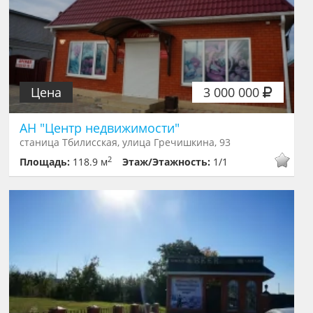
Цена
3 000 000
АН "Центр недвижимости"
станица Тбилисская, улица Гречишкина, 93
2
Площадь:
118.9 м
Этаж/Этажность:
1/1