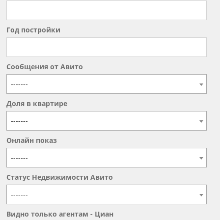
Год постройки
Сообщения от Авито
-------
Доля в квартире
-------
Онлайн показ
-------
Статус Недвижимости Авито
-------
Видно только агентам - Циан