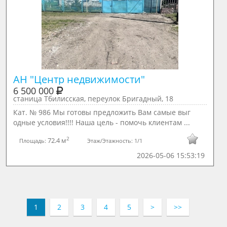
АН "Центр недвижимости"
6 500 000
станица Тбилисская, переулок Бригадный, 18
Кат. № 986 Мы готовы предложить Вам самые выг
одные условия!!!! Наша цель - помочь клиентам ...
2
72.4 м
Площадь:
Этаж/Этажность:
1/1
2026-05-06 15:53:19
1
2
3
4
5
>
>>