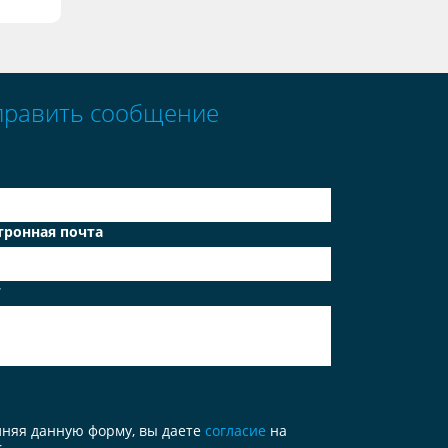
править сообщение
тронная почта
т
лняя данную форму, вы даете
согласие
на