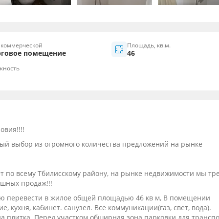
 коммерческой
Площадь, кв.м.
рговое помещение
46
жность
вия!!!!
ный выбор из огромного количества предложений на рынке
ет по всему Тбилисскому району, на рынке недвижимости мы тр
ешных продаж!!!
ю перевести в жилое общей площадью 46 кв м, В помещении
 кухня, кабинет. санузел. Все коммуникации(газ, свет, вода).
на плитка. Перед участком обширная зона парковки для трансп