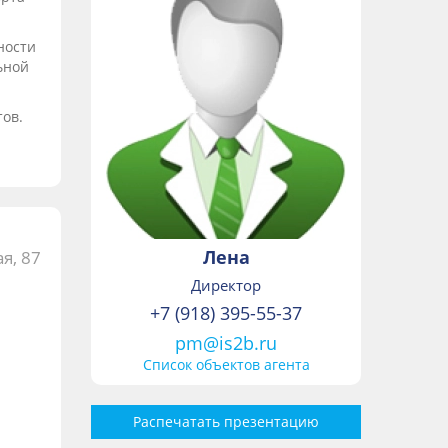
ности
ьной
тов.
Лена
я, 87
Директор
+7 (918) 395-55-37
pm@is2b.ru
Список объектов агента
Распечатать презентацию