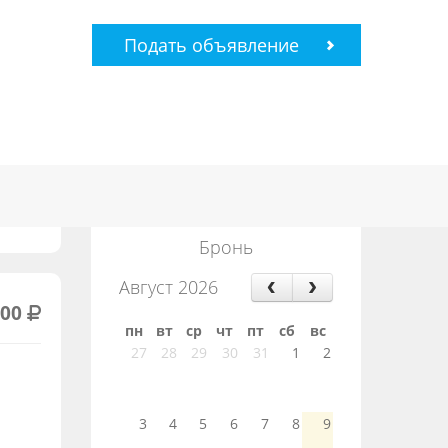
Подать объявление
Бронь
Август 2026
000
пн
вт
ср
чт
пт
сб
вс
27
28
29
30
31
1
2
3
4
5
6
7
8
9