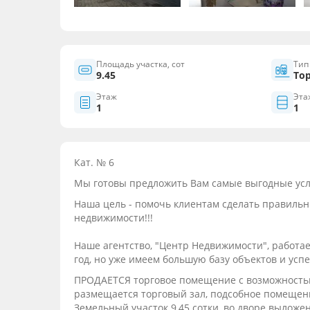
Площадь участка, сот
Тип
9.45
То
Этаж
Эта
1
1
Кат. № 6
Мы готовы предложить Вам самые выгодные усло
Наша цель - помочь клиентам сделать правиль
недвижимости!!!
Наше агентство, "Центр Недвижимости", работа
год, но уже имеем большую базу объектов и усп
ПРОДАЕТСЯ торговое помещение с возможность
размещается торговый зал, подсобное помещение,
Земельный участок 9,45 сотки, во дворе выложе