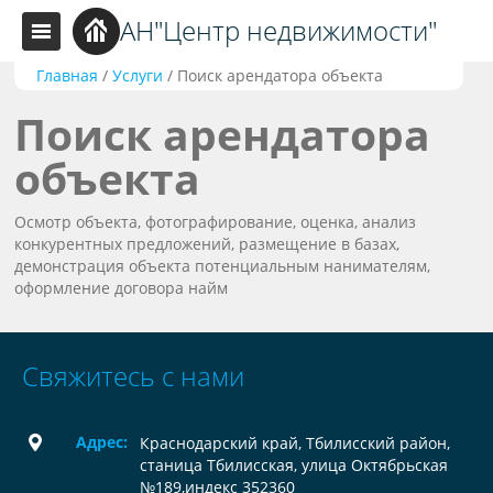
АН"Центр недвижимости"
Главная
/
Услуги
/
Поиск арендатора объекта
Поиск арендатора
объекта
Осмотр объекта, фотографирование, оценка, анализ
конкурентных предложений, размещение в базах,
демонстрация объекта потенциальным нанимателям,
оформление договора найм
Свяжитесь с нами
Адрес:
Краснодарский край, Тбилисский район,
станица Тбилисская, улица Октябрьская
№189,индекс 352360