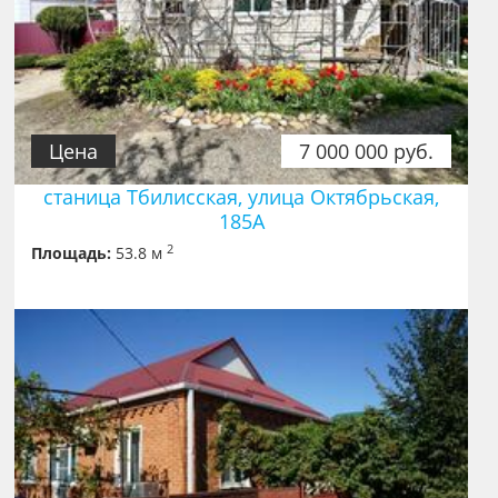
Цена
7 000 000 руб.
станица Тбилисская, улица Октябрьская,
185А
2
Площадь:
53.8 м