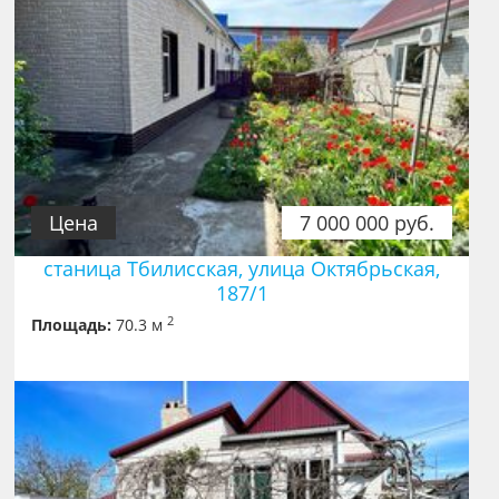
Цена
7 000 000 руб.
станица Тбилисская, улица Октябрьская,
187/1
2
Площадь:
70.3 м