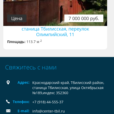
Цена
7 000 000 руб.
станица Тбилисская, переулок
Олимпийский, 11
2
Площадь:
113.7 м
Свяжитесь с нами
Адрес:
Краснодарский край, Тбилисский район,
станица Тбилисская, улица Октябрьская
№189,индекс 352360
Телефон:
+7 (918) 44-555-37
E-mail:
info@center-tbil.ru