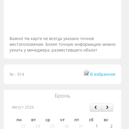
Важно! На карте не всегда указано точное
местоположение. Более точную информацию можно
узнать у менеджера, разместившего объект
№ - 914
В избранное
Бронь
Август 2026
пн
вт
ср
чт
пт
сб
вс
27
28
29
30
31
1
2