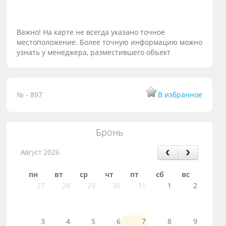
Важно! На карте не всегда указано точное
местоположение. Более точную информацию можно
узнать у менеджера, разместившего объект
№ - 897
В избранное
Бронь
Август 2026
пн
вт
ср
чт
пт
сб
вс
27
28
29
30
31
1
2
3
4
5
6
7
8
9