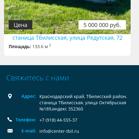
Цена
5 000 000 руб.
станица Тбилисская, улица Редутская, 72
2
Площадь:
133.6 м
Свяжитесь с нами
Адрес:
Краснодарский край, Тбилисский район,
станица Тбилисская, улица Октябрьская
№189,индекс 352360
Телефон:
+7 (918) 44-555-37
E-mail:
info@center-tbil.ru