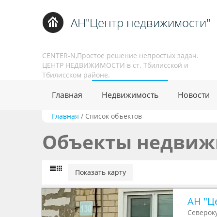
АН"Центр недвижимости"
CENTER-N,Простое решение непростых задач.
ЦЕНТР НЕДВИЖИМОСТИ в ст. Тбилисской и
Тбилисском районе.
Главная
Недвижимость
Новости
Главная
/
Список объектов
Объекты недвиж
Показать карту
АН "Ц
Североку