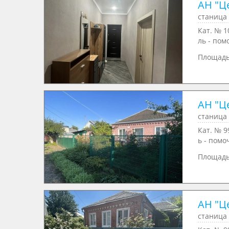
АН "Ц
станица 
Кат. № 1
ль - пом
Площад
АН "Ц
станица 
Кат. № 9
ь - помо
Площад
АН "Ц
станица 