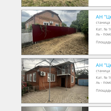
АН "Ц
станица 
Кат. № 1
ль - пом
Площад
АН "Ц
станица 
Кат. № 1
ль - пом
Площад