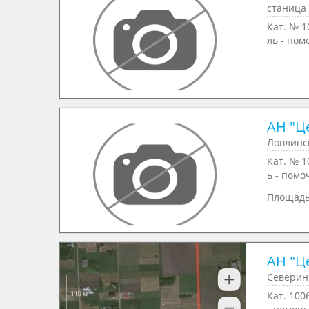
станица 
Кат. № 1
ль - пом
АН "Ц
Ловлинск
Кат. № 1
ь - помо
Площад
АН "Ц
Северин 
Кат. 100