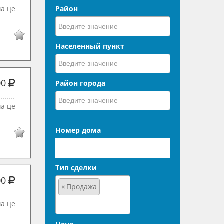
ша це
Район
Населенный пункт
00
Район города
ша це
Номер дома
Тип сделки
00
×
Продажа
ша це