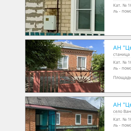
Кат. № 1
ль - пом
АН "Ц
станица 
Кат. № 1
ль - пом
Площад
АН "Ц
село Ван
Кат. № 1
ль - пом