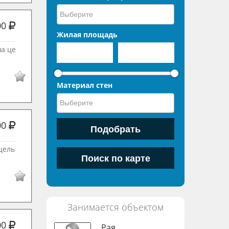
00
Жилая площадь
ша це
Материал стен
00
цель
Занимается объектом
00
Рая