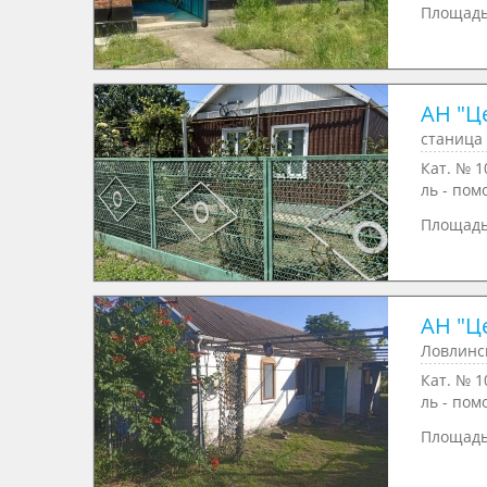
Площад
АН "Ц
станица 
Кат. № 1
ль - пом
Площад
АН "Ц
Ловлинс
Кат. № 1
ль - пом
Площад