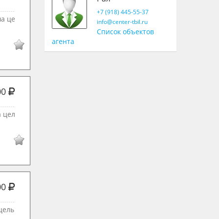
+7 (918) 445-55-37
ша це
info@center-tbil.ru
Список объектов
агента
00
а цел
00
цель