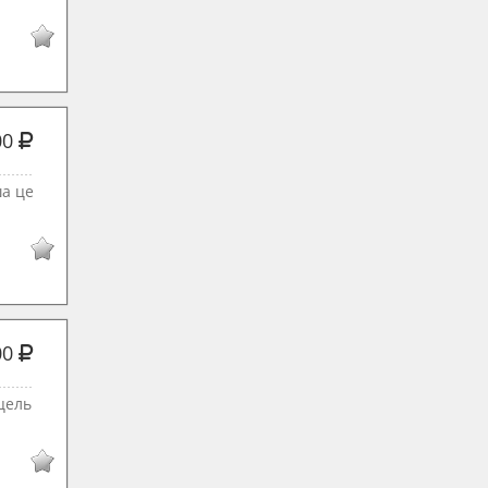
00
ша це
00
цель