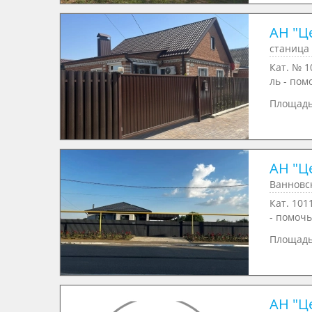
АН "Ц
станица 
Кат. № 1
ль - пом
Площад
АН "Ц
Ванновск
Кат. 101
- помочь
Площад
АН "Ц