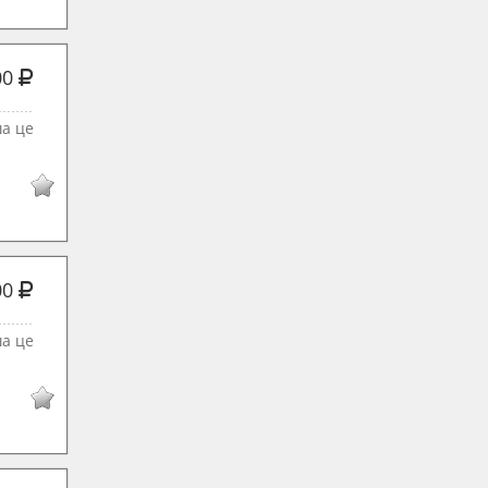
00
ша це
00
ша це