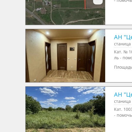
- помочь
АН "Ц
станица 
Кат. № 1
ль - пом
Площад
АН "Ц
станица 
Кат. 100
- помочь