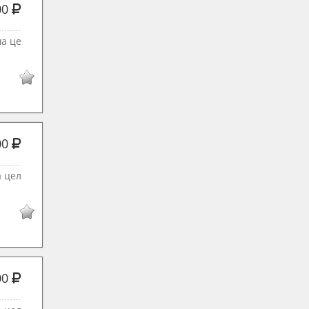
00
ша це
00
а цел
00