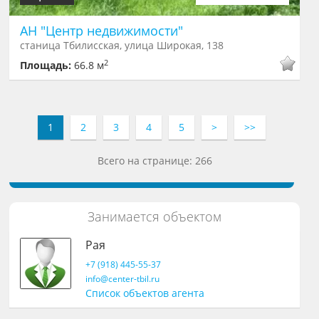
АН "Центр недвижимости"
станица Тбилисская, улица Широкая, 138
2
Площадь:
66.8 м
1
2
3
4
5
>
>>
Всего на странице: 266
Занимается объектом
Рая
+7 (918) 445-55-37
info@center-tbil.ru
Список объектов агента