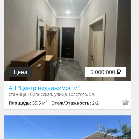
Цена
5 000 000
АН "Центр недвижимости"
станица Тбилисская, улица Толстого, 5/6
2
Площадь:
55.5 м
Этаж/Этажность:
2/2