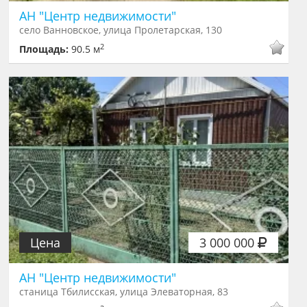
АН "Центр недвижимости"
село Ванновское, улица Пролетарская, 130
2
Площадь:
90.5 м
Цена
3 000 000
АН "Центр недвижимости"
станица Тбилисская, улица Элеваторная, 83