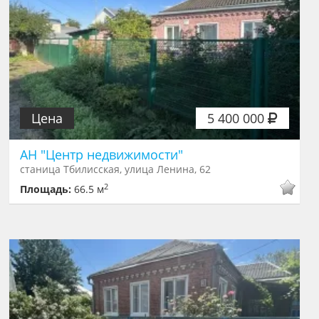
Цена
5 400 000
АН "Центр недвижимости"
станица Тбилисская, улица Ленина, 62
2
Площадь:
66.5 м