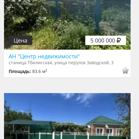
Цена
5 000 000
АН "Центр недвижимости"
станица Тбилисская, улица перулок Заводской, 3
2
Площадь:
83.6 м