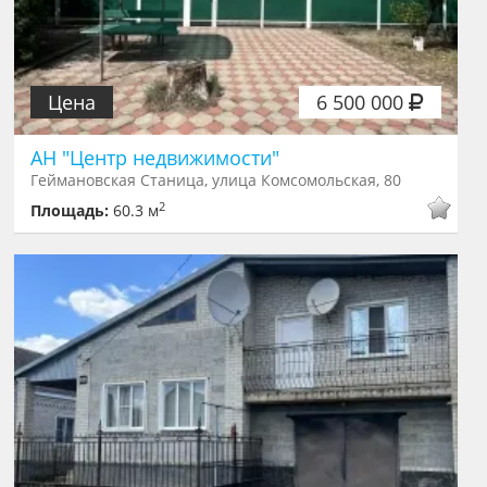
Цена
6 500 000
АН "Центр недвижимости"
Геймановская Станица, улица Комсомольская, 80
2
Площадь:
60.3 м