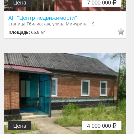
Цена
7 000 000
АН "Центр недвижимости"
станица Тбилисская, улица Мичурина, 15
2
Площадь:
66.8 м
Цена
4 000 000